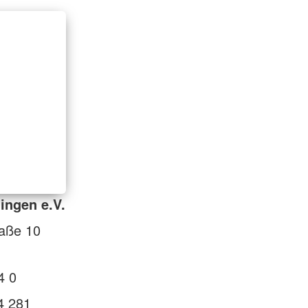
ingen e.V.
raße 10
4 0
4 281