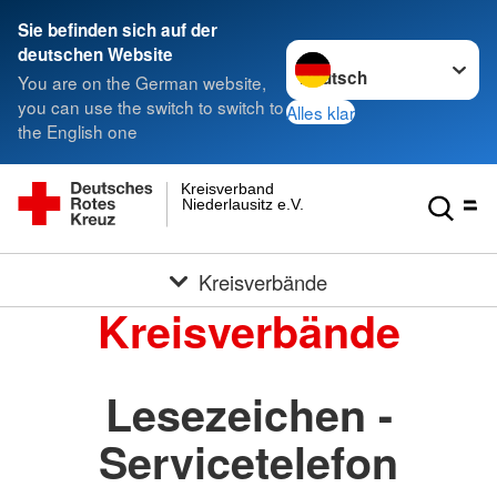
Sie befinden sich auf der
Sprache wechseln zu
deutschen Website
You are on the German website,
you can use the switch to switch to
Alles klar
the English one
Kreisverband
Niederlausitz e.V.
Kreisverbände
Kreisverbände
Lesezeichen -
Servicetelefon