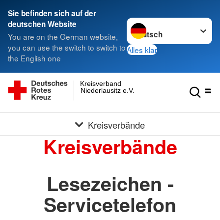
Sie befinden sich auf der
Sprache wechseln zu
deutschen Website
You are on the German website,
you can use the switch to switch to
Alles klar
the English one
Kreisverband
Niederlausitz e.V.
Kreisverbände
Kreisverbände
Lesezeichen -
Servicetelefon