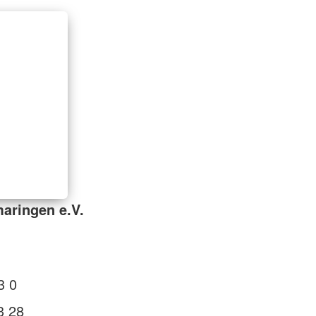
aringen e.V.
3 0
3 28