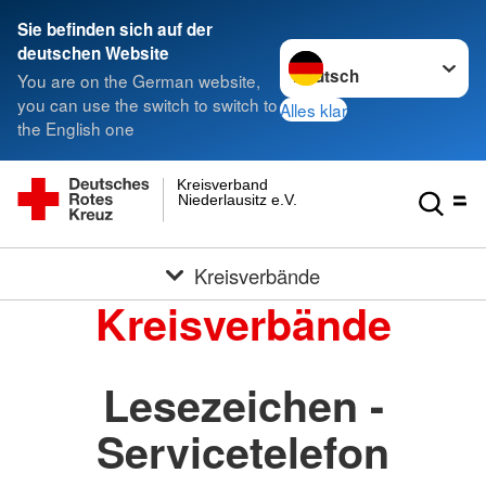
Sie befinden sich auf der
Sprache wechseln zu
deutschen Website
You are on the German website,
you can use the switch to switch to
Alles klar
the English one
Kreisverband
Niederlausitz e.V.
Kreisverbände
Kreisverbände
Lesezeichen -
Servicetelefon