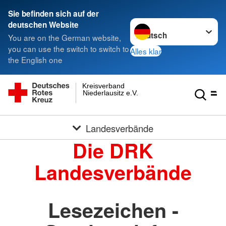
Sie befinden sich auf der
Sprache wechseln zu
deutschen Website
You are on the German website,
you can use the switch to switch to
Alles klar
the English one
Kreisverband
Niederlausitz e.V.
Landesverbände
Die DRK
Landesverbände
Lesezeichen -