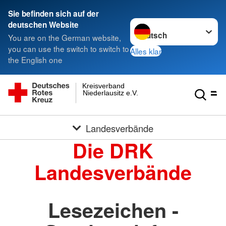
Sie befinden sich auf der
Sprache wechseln zu
deutschen Website
You are on the German website,
you can use the switch to switch to
Alles klar
the English one
Kreisverband
Niederlausitz e.V.
Landesverbände
Die DRK
Landesverbände
Lesezeichen -