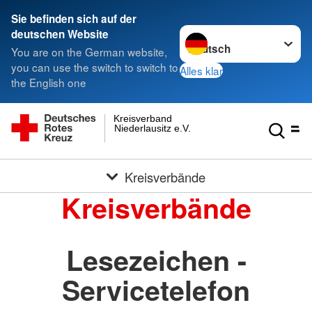
Sie befinden sich auf der
Sprache wechseln zu
deutschen Website
You are on the German website,
you can use the switch to switch to
Alles klar
the English one
Kreisverband
Niederlausitz e.V.
Kreisverbände
Kreisverbände
Lesezeichen -
Servicetelefon