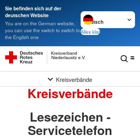
Sie befinden sich auf der
Sprache wechseln zu
deutschen Website
You are on the German website,
you can use the switch to switch to
Alles klar
the English one
Kreisverband
Niederlausitz e.V.
Kreisverbände
Kreisverbände
Lesezeichen -
Servicetelefon