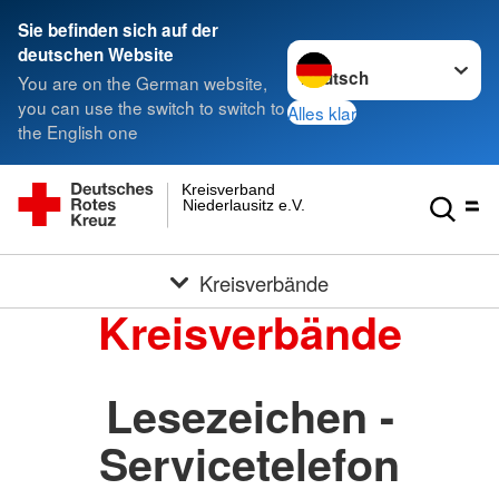
Sie befinden sich auf der
Sprache wechseln zu
deutschen Website
You are on the German website,
you can use the switch to switch to
Alles klar
the English one
Kreisverband
Niederlausitz e.V.
Kreisverbände
Kreisverbände
Lesezeichen -
Servicetelefon