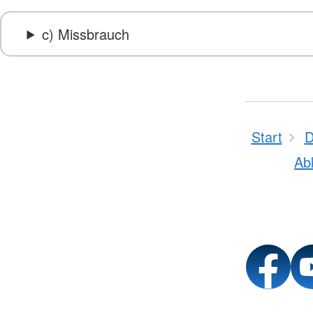
c) Missbrauch
Start
D
Ab