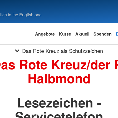
tch to the English one
Angebote
Kurse
Aktuell
Spenden
Das Rote Kreuz als Schutzzeichen
Das Rote Kreuz/der 
Halbmond
Lesezeichen -
Servicetelefon