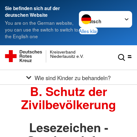
Sie befinden sich auf der
Sprache wechseln zu
deutschen Website
You are on the German website,
you can use the switch to switch to
Alles klar
the English one
Kreisverband
Niederlausitz e.V.
Wie sind Kinder zu behandeln?
B. Schutz der
Zivilbevölkerung
Lesezeichen -