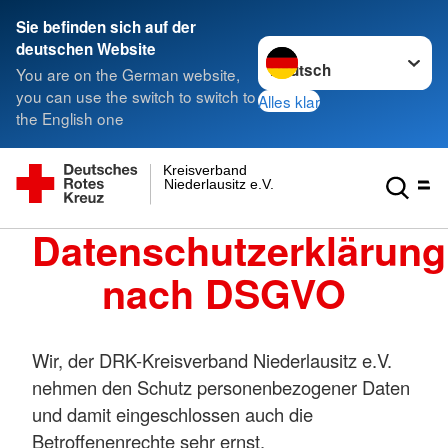
Sie befinden sich auf der
Sprache wechseln zu
deutschen Website
You are on the German website,
you can use the switch to switch to
Alles klar
the English one
Kreisverband
Niederlausitz e.V.
Datenschutzerklärung
nach DSGVO
Wir, der DRK-Kreisverband Niederlausitz e.V.
nehmen den Schutz personenbezogener Daten
und damit eingeschlossen auch die
Betroffenenrechte sehr ernst.