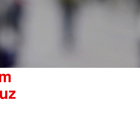
im
uz