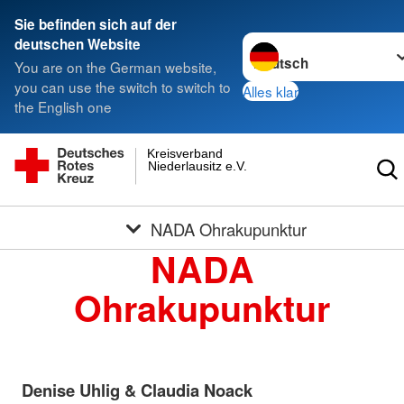
Sie befinden sich auf der
Sprache wechseln zu
deutschen Website
You are on the German website,
you can use the switch to switch to
Alles klar
the English one
Kreisverband
Niederlausitz e.V.
NADA Ohrakupunktur
NADA
Ohrakupunktur
Denise Uhlig & Claudia Noack