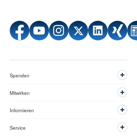
alltagsnah:
Beratung nach seelischen und/oder
körperlichen Gewalterfahrungen
Gemeinsam Perspektiven planen
: Was
brauchen Sie jetzt, was als Nächstes?
Unterstützung bei Anträgen
zur
Sicherung deines Lebensunterhalts
Spenden
Unterstützung in Ämter- und
Behördenangelegenheiten
Mitwirken
Vermittlung zu weiterführenden Hilfen
(z. B. Therapieangebote, Beratung,
Informieren
rechtliche Informationen)
Service