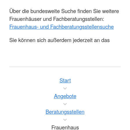
Über die bundesweite Suche finden Sie weitere
Frauenhäuser und Fachberatungsstellen:
Frauenhaus- und Fachberatungsstellensuche
Sie können sich außerdem jederzeit an das
Hilfetelefon “Gewalt gegen Frauen” 116 016
wenden.
Unsere
Start
Unterstützung im
Angebote
Frauenhaus
Beratungsstellen
Frauenhaus
Wir unterstützen Sie sozialpädagogisch und