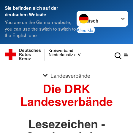
Sie befinden sich auf der
Sprache wechseln zu
deutschen Website
You are on the German website,
you can use the switch to switch to
Alles klar
the English one
Kreisverband
Niederlausitz e.V.
Landesverbände
Die DRK
Landesverbände
Lesezeichen -