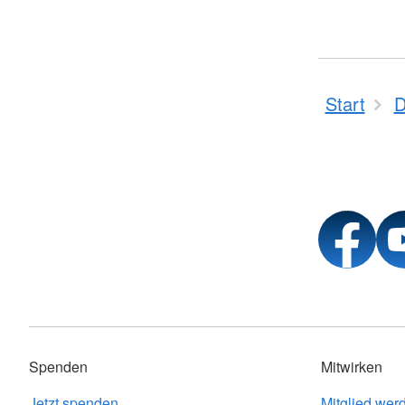
Start
D
Spenden
Mitwirken
Jetzt spenden
Mitglied wer