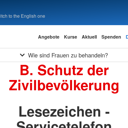
tch to the English one
Angebote
Kurse
Aktuell
Spenden
Wie sind Frauen zu behandeln?
B. Schutz der
Zivilbevölkerung
Lesezeichen -
Servicetelefon