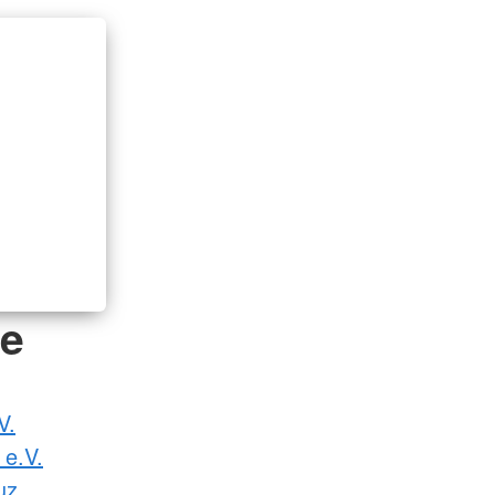
de
V.
 e.V.
uz