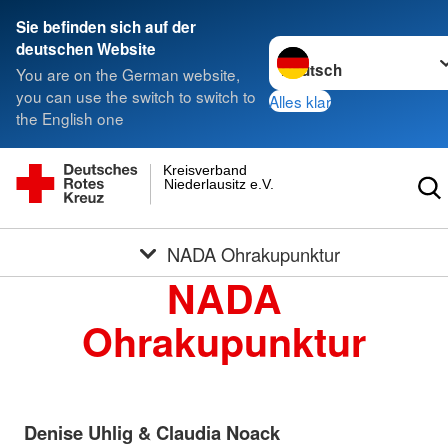
Sie befinden sich auf der
Sprache wechseln zu
deutschen Website
You are on the German website,
you can use the switch to switch to
Alles klar
the English one
Kreisverband
Niederlausitz e.V.
NADA Ohrakupunktur
NADA
Ohrakupunktur
Denise Uhlig & Claudia Noack