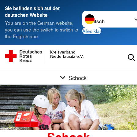
Sie befinden sich auf der
Sprache wechseln zu
deutschen Website
You are on the German website,
you can use the switch to switch to
Alles klar
the English one
Kreisverband
Niederlausitz e.V.
Schock
Schock